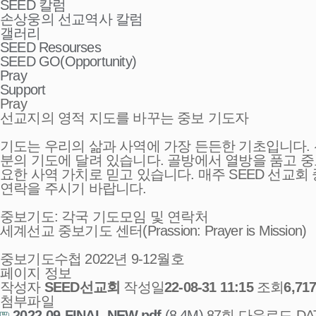
SEED 칼럼
손상웅의 선교역사 칼럼
갤러리
SEED Resourses
SEED GO(Opportunity)
Pray
Support
Pray
선교지의 영적 지도를 바꾸는 중보 기도자
기도는 우리의 삶과 사역에 가장 든든한 기초입니다.
분의 기도에 달려 있습니다. 골방에서 열방을 품고 
요한 사역 가치로 믿고 있습니다. 매주 SEED 선
연락을 주시기 바랍니다.
중보기도:
각국 기도모임 및 연락처
세계선교 중보기도 센터(Prassion: Prayer is Mission)
중보기도수첩 2022년 9-12월호
페이지 정보
작성자
SEED선교회
작성일
22-08-31 11:15
조회
6,71
첨부파일
2022-09-FINAL-NEW.pdf
(8.4M)
87회 다운로드
DAT