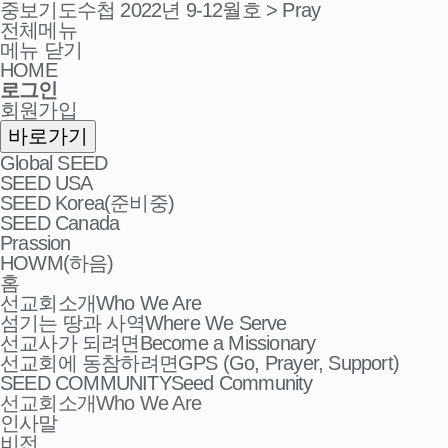
중보기도수첩 2022년 9-12월호 > Pray
전체메뉴
메뉴 닫기
HOME
로그인
회원가입
바로가기
Global SEED
SEED USA
SEED Korea(준비중)
SEED Canada
Prassion
HOWM(하음)
홈
선교회소개
Who We Are
섬기는 땅과 사역
Where We Serve
선교사가 되려면
Become a Missionary
선교회에 동참하려면
GPS (Go, Prayer, Support)
SEED COMMUNITY
Seed Community
선교회소개
Who We Are
인사말
비전