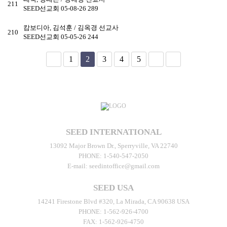
211
SEED선교회
05-08-26
289
캄보디아, 김석훈 / 김옥경 선교사
210
SEED선교회
05-05-26
244
1
2
3
4
5
SEED INTERNATIONAL
13092 Major Brown Dr., Sperryville, VA 22740
PHONE:
1-540-547-2050
E-mail:
seedintoffice@gmail.com
SEED USA
14241 Firestone Blvd #320, La Mirada, CA 90638 USA
PHONE:
1-562-926-4700
FAX:
1-562-926-4750