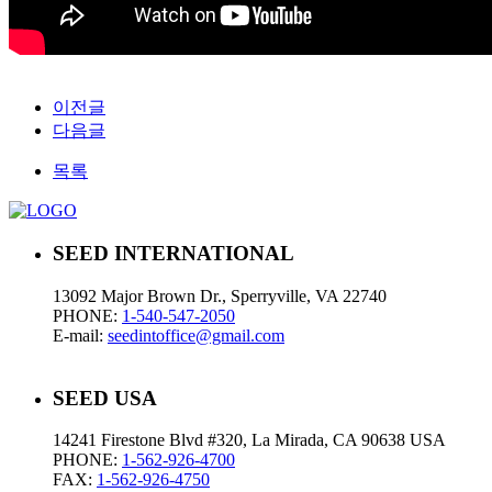
이전글
다음글
목록
SEED INTERNATIONAL
13092 Major Brown Dr., Sperryville, VA 22740
PHONE:
1-540-547-2050
E-mail:
seedintoffice@gmail.com
SEED USA
14241 Firestone Blvd #320, La Mirada, CA 90638 USA
PHONE:
1-562-926-4700
FAX:
1-562-926-4750