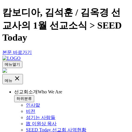
캄보디아, 김석훈 / 김옥경 선
교사의 1월 선교소식 > SEED
Today
본문 바로가기
메뉴열기
close
메뉴
선교회소개
Who We Are
하위분류
인사말
비전
섬기는 사람들
故 이원상 목사
SEED Today 선교회 사역현황