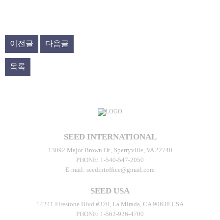
이전글
다음글
목록
SEED INTERNATIONAL
13092 Major Brown Dr., Sperryville, VA 22740
PHONE:
1-540-547-2050
E-mail:
seedintoffice@gmail.com
SEED USA
14241 Firestone Blvd #320, La Mirada, CA 90638 USA
PHONE:
1-562-926-4700