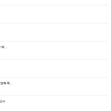
 SE…
권영복 목…
선교사